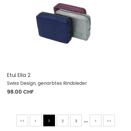
Etui Ella 2
Swiss Design, genarbtes Rindsleder
98.00 CHF
...
<<
<
1
2
3
>
>>