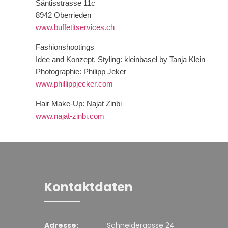
Säntisstrasse 11c
8942 Oberrieden
www.buffetitservices.ch
Fashionshootings
Idee and Konzept, Styling: kleinbasel by Tanja Klein
Photographie: Philipp Jeker
www.phillippjecker.com
Hair Make-Up: Najat Zinbi
www.najat-zinbi.com
Kontaktdaten
Adresse:
Schneidergasse 24