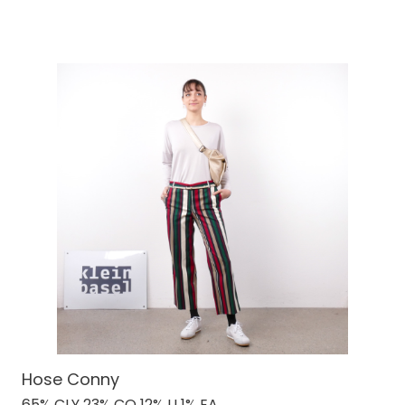
Hose Conny
65% CLY 23% CO 12% LI 1% EA