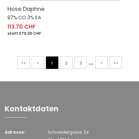
Hose Daphne
97% CO 3% EA
113.70 CHF
statt 379.00 CHF
...
<<
<
1
2
3
>
>>
Kontaktdaten
Adresse:
Schneidergasse 24