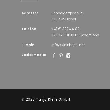
Adresse:
Schneidergasse 24
CH-4051 Basel
Telefon:
+41 61 322 44 82
+41 77 501 90 06 Whats App
E-Mail:
info@kleinbasel.net
Social Media:
© 2023
Tanja Klein GmbH