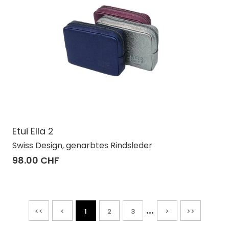
Etui Ella 2
Swiss Design, genarbtes Rindsleder
98.00 CHF
...
<<
<
1
2
3
>
>>