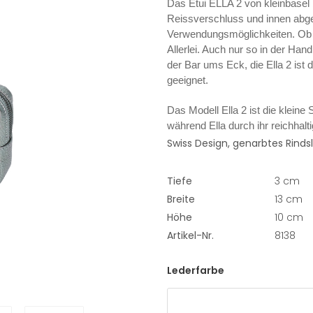
Das Etui ELLA 2 von kleinbasel b
Reissverschluss und innen abgefü
Verwendungsmöglichkeiten. Ob a
Allerlei. Auch nur so in der Han
der Bar ums Eck, die Ella 2 ist
geeignet.
Das Modell Ella 2 ist die kleine 
während Ella durch ihr reichhalt
Swiss Design, genarbtes Rinds
Tiefe
3 cm
Breite
13 cm
Höhe
10 cm
Artikel-Nr.
8138
Lederfarbe